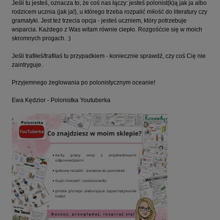
Jeśli tu jesteś, oznacza to, że coś nas łączy: jesteś polonist(k)ą jak ja albo
rodzicem ucznia (jak ja!), u którego trzeba rozpalić miłość do literatury czy
gramatyki. Jest też trzecia opcja - jesteś uczniem, który potrzebuje
wsparcia. Każdego z Was witam równie ciepło. Rozgośćcie się w moich
skromnych progach. :)
Jeśli trafiłeś/trafiłaś tu przypadkiem - koniecznie sprawdź, czy coś Cię nie
zaintryguje.
Przyjemnego żeglowania po polonistycznym oceanie!
Ewa Kędzior - Polonistka Youtuberka