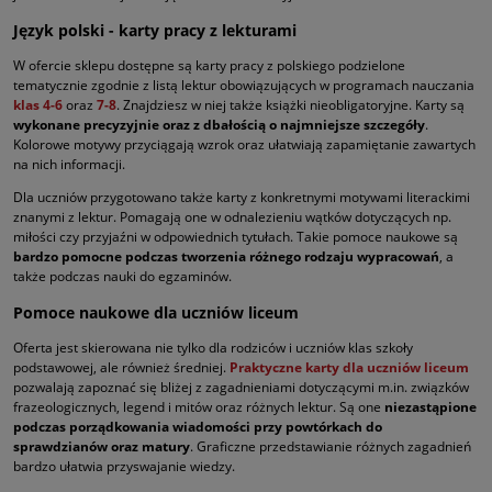
Język polski - karty pracy z lekturami
W ofercie sklepu dostępne są karty pracy z polskiego podzielone
tematycznie zgodnie z listą lektur obowiązujących w programach nauczania
klas 4-6
oraz
7-8
. Znajdziesz w niej także książki nieobligatoryjne. Karty są
wykonane precyzyjnie oraz z dbałością o najmniejsze szczegóły
.
Kolorowe motywy przyciągają wzrok oraz ułatwiają zapamiętanie zawartych
na nich informacji.
Dla uczniów przygotowano także karty z konkretnymi motywami literackimi
znanymi z lektur. Pomagają one w odnalezieniu wątków dotyczących np.
miłości czy przyjaźni w odpowiednich tytułach. Takie pomoce naukowe są
bardzo pomocne podczas tworzenia różnego rodzaju wypracowań
, a
także podczas nauki do egzaminów.
Pomoce naukowe dla uczniów liceum
Oferta jest skierowana nie tylko dla rodziców i uczniów klas szkoły
podstawowej, ale również średniej.
Praktyczne karty dla uczniów liceum
pozwalają zapoznać się bliżej z zagadnieniami dotyczącymi m.in. związków
frazeologicznych, legend i mitów oraz różnych lektur. Są one
niezastąpione
podczas porządkowania wiadomości przy powtórkach do
sprawdzianów oraz matury
. Graficzne przedstawianie różnych zagadnień
bardzo ułatwia przyswajanie wiedzy.