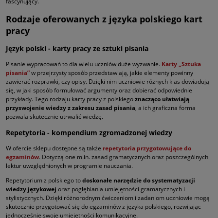
fascynujący.
Rodzaje oferowanych z języka polskiego kart
pracy
Język polski - karty pracy ze sztuki pisania
Pisanie wypracowań to dla wielu uczniów duże wyzwanie.
Karty „Sztuka
pisania”
w przejrzysty sposób przedstawiają, jakie elementy powinny
zawierać rozprawki, czy opisy. Dzięki nim uczniowie różnych klas dowiadują
się, w jaki sposób formułować argumenty oraz dobierać odpowiednie
przykłady. Tego rodzaju karty pracy z polskiego
znacząco ułatwiają
przyswojenie wiedzy z zakresu zasad pisania
, a ich graficzna forma
pozwala skutecznie utrwalić wiedzę.
Repetytoria - kompendium zgromadzonej wiedzy
W ofercie sklepu dostępne są także
repetytoria przygotowujące do
egzaminów
. Dotyczą one m.in. zasad gramatycznych oraz poszczególnych
lektur uwzględnionych w programie nauczania.
Repetytorium z polskiego to
doskonałe narzędzie do systematyzacji
wiedzy językowej
oraz pogłębiania umiejętności gramatycznych i
stylistycznych. Dzięki różnorodnym ćwiczeniom i zadaniom uczniowie mogą
skutecznie przygotować się do egzaminów z języka polskiego, rozwijając
jednocześnie swoje umiejętności komunikacyjne.