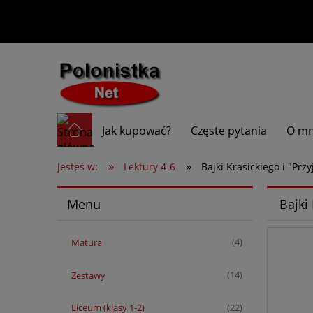
Jak kupować?
Częste pytania
O mn
»
»
Jesteś w:
Lektury 4-6
Bajki Krasickiego i "Prz
Menu
Bajki
Matura
(4)
Zestawy
(14)
Liceum (klasy 1-2)
(22)