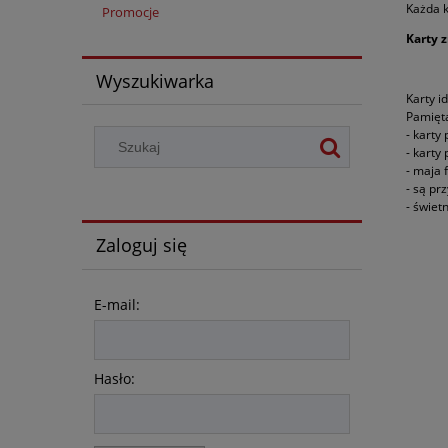
Każda k
Promocje
Karty 
Wyszukiwarka
Karty i
Pamięta
- karty
- karty
- maja 
- są pr
- świet
Zaloguj się
E-mail:
Hasło: