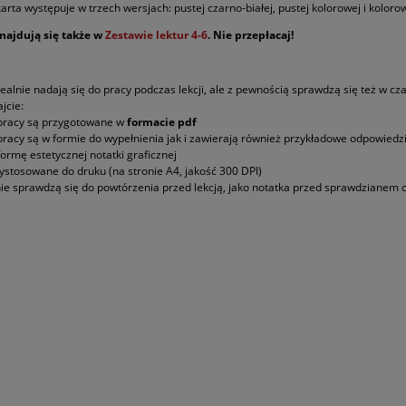
arta występuje w trzech wersjach: pustej czarno-białej, pustej kolorowej i koloro
znajdują się także w
Zestawie lektur 4-6
. Nie przepłacaj!
dealnie nadają się do pracy podczas lekcji, ale z pewnością sprawdzą się też w cz
jcie:
 pracy są przygotowane w
formacie pdf
 pracy są w formie do wypełnienia jak i zawierają również przykładowe odpowiedz
formę estetycznej notatki graficznej
zystosowane do druku (na stronie A4, jakość 300 DPI)
nie sprawdzą się do powtórzenia przed lekcją, jako notatka przed sprawdzianem