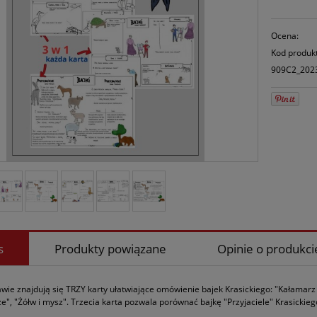
Ocena:
Kod produk
909C2_202
s
Produkty powiązane
Opinie o produkcie
wie znajdują się TRZY karty ułatwiające omówienie bajek Krasickiego: "Kałamarz i pi
e", "Żółw i mysz". Trzecia karta pozwala porównać bajkę "Przyjaciele" Krasickiego