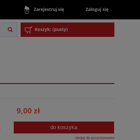
Zaloguj się
Zarejestruj się
Koszyk:
(pusty)
9,00 zł
do koszyka
.
dodaj do przechowalni