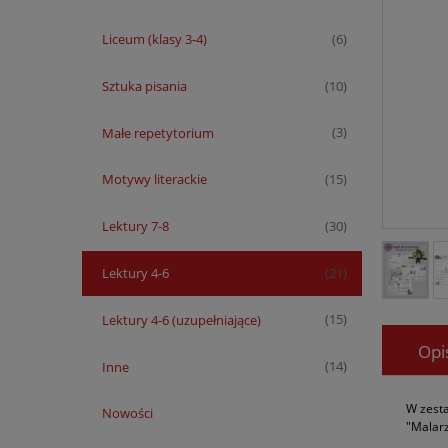
Liceum (klasy 3-4)
(6)
Sztuka pisania
(10)
Małe repetytorium
(3)
Motywy literackie
(15)
Lektury 7-8
(30)
Lektury 4-6
(21)
Lektury 4-6 (uzupełniające)
(15)
Opi
Inne
(14)
W zesta
Nowości
"Malarz