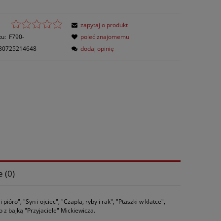
zapytaj o produkt
tu:
F790-
poleć znajomemu
30725214648
dodaj opinię
 (0)
óro", "Syn i ojciec", "Czapla, ryby i rak", "Ptaszki w klatce",
 z bajką "Przyjaciele" Mickiewicza.