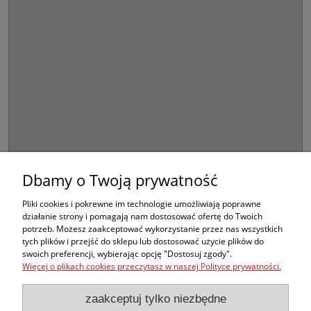
Ocena:
zapytaj o produkt
Kod produktu:
6CB1-
poleć znajomemu
426F3_20250303123229
dodaj opinię
Zakupy
Pomoc
Dbamy o Twoją prywatność
Moje konto
Pliki cookies i pokrewne im technologie umożliwiają poprawne
działanie strony i pomagają nam dostosować ofertę do Twoich
potrzeb. Możesz zaakceptować wykorzystanie przez nas wszystkich
Informacje
tych plików i przejść do sklepu lub dostosować użycie plików do
swoich preferencji, wybierając opcję "Dostosuj zgody".
Więcej o plikach cookies przeczytasz w naszej Polityce prywatności.
Opis
zaakceptuj tylko niezbędne