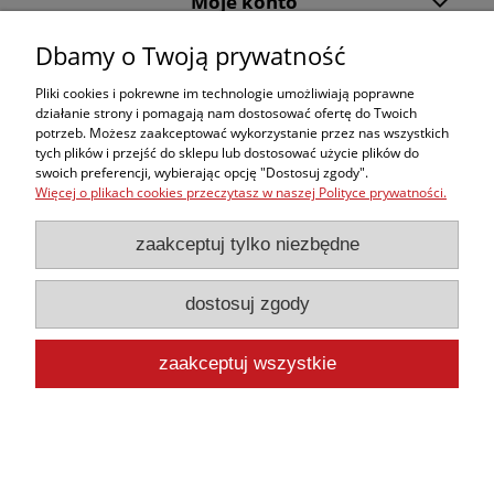
Moje konto
Dbamy o Twoją prywatność
Informacje
Pliki cookies i pokrewne im technologie umożliwiają poprawne
działanie strony i pomagają nam dostosować ofertę do Twoich
pokaż pełną wersję strony
potrzeb. Możesz zaakceptować wykorzystanie przez nas wszystkich
tych plików i przejść do sklepu lub dostosować użycie plików do
Sklep internetowy Shoper.pl
swoich preferencji, wybierając opcję "Dostosuj zgody".
Więcej o plikach cookies przeczytasz w naszej Polityce prywatności.
zaakceptuj tylko niezbędne
dostosuj zgody
zaakceptuj wszystkie