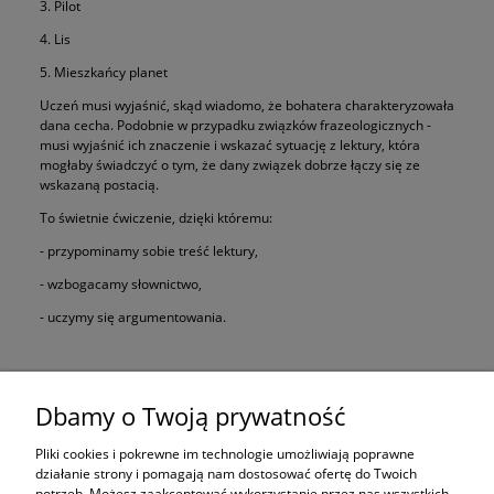
3. Pilot
4. Lis
5. Mieszkańcy planet
Uczeń musi wyjaśnić, skąd wiadomo, że bohatera charakteryzowała
dana cecha. Podobnie w przypadku związków frazeologicznych -
musi wyjaśnić ich znaczenie i wskazać sytuację z lektury, która
mogłaby świadczyć o tym, że dany związek dobrze łączy się ze
wskazaną postacią.
To świetnie ćwiczenie, dzięki któremu:
- przypominamy sobie treść lektury,
- wzbogacamy słownictwo,
- uczymy się argumentowania.
Karty dostępne także w Zestawie lektur 7-8. Nie przepłacaj!
Dbamy o Twoją prywatność
Pliki cookies i pokrewne im technologie umożliwiają poprawne
działanie strony i pomagają nam dostosować ofertę do Twoich
potrzeb. Możesz zaakceptować wykorzystanie przez nas wszystkich